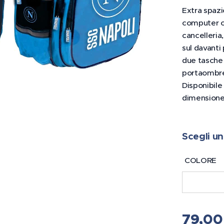
Extra spazi
computer o 
cancelleria
sul davanti 
due tasche 
portaombrel
Disponibile
dimension
Scegli un
COLORE
79,00