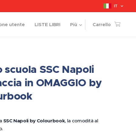
IT
ione utente
LISTE LIBRI
Più
Carrello
o scuola SSC Napoli
accia in OMAGGIO by
urbook
la
SSC Napoli by Colourbook
, la comodità al
o.