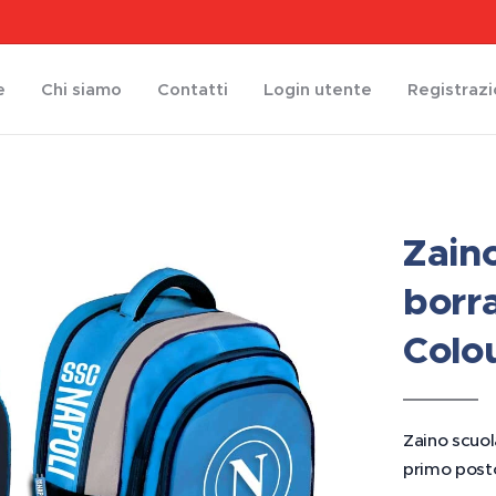
e
Chi siamo
Contatti
Login utente
Registraz
Zain
borr
Colo
Zaino scuo
primo post