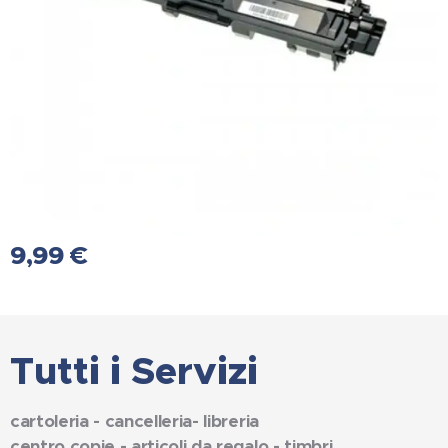
9,99
€
Tutti i Servizi
cartoleria - cancelleria- libreria
centro copie - articoli da regalo - timbri