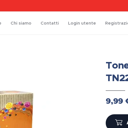
e
Chi siamo
Contatti
Login utente
Registraz
Tone
TN22
9,99