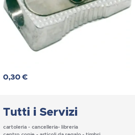
0,30
€
Tutti i Servizi
cartoleria - cancelleria- libreria
centro copie - articoli da regalo - timbri