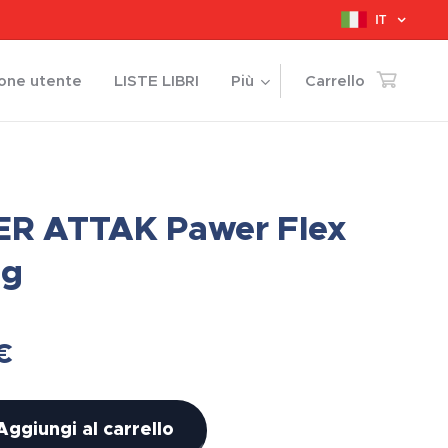
IT
ione utente
LISTE LIBRI
Più
Carrello
R ATTAK Pawer Flex
3g
€
Aggiungi al carrello