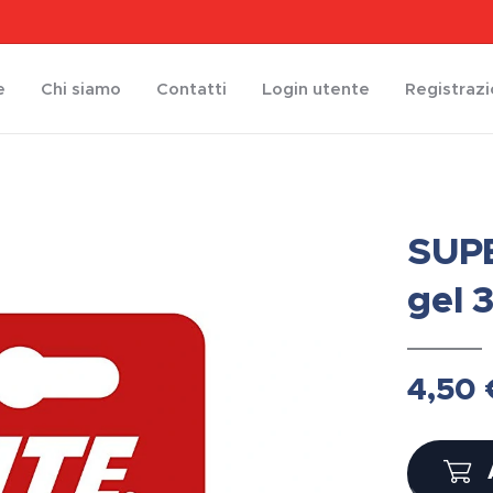
e
Chi siamo
Contatti
Login utente
Registraz
SUPE
gel 
4,50