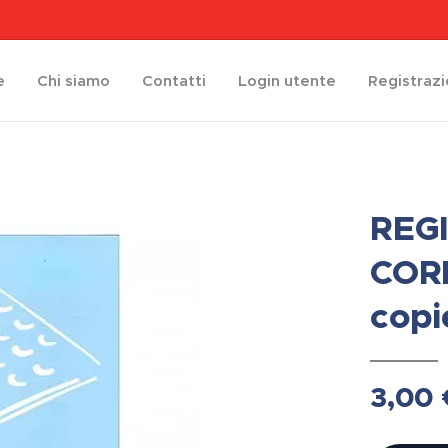
e
Chi siamo
Contatti
Login utente
Registraz
REGI
CORR
copi
3,00