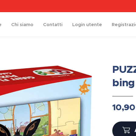
e
Chi siamo
Contatti
Login utente
Registraz
PUZZ
bing
10,90