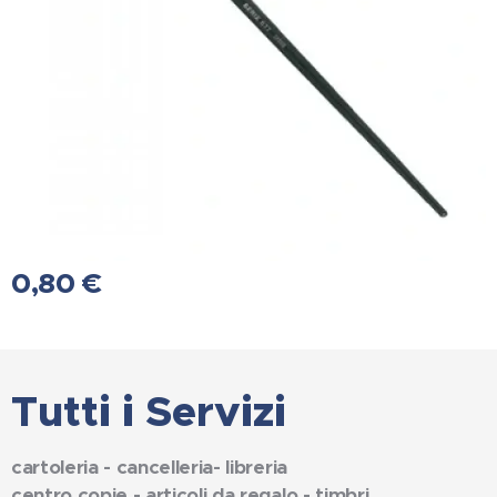
0,80
€
Tutti i Servizi
cartoleria - cancelleria- libreria
centro copie - articoli da regalo - timbri