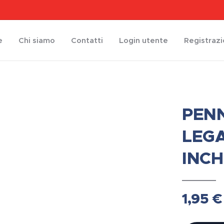
e
Chi siamo
Contatti
Login utente
Registraz
PEN
LEG
INC
1,95
€