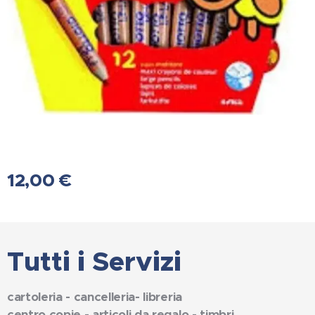
12,00
€
Tutti i Servizi
cartoleria - cancelleria- libreria
centro copie - articoli da regalo - timbri