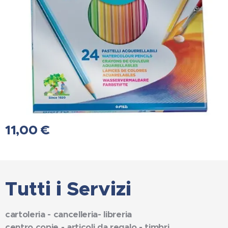
11,00
€
Tutti i Servizi
cartoleria - cancelleria- libreria
centro copie - articoli da regalo - timbri