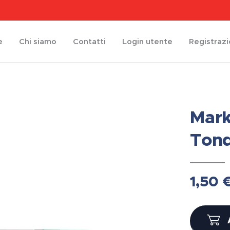
e
Chi siamo
Contatti
Login utente
Registraz
Mark
Tond
1,50