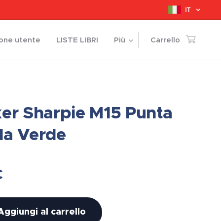
IT
ione utente
LISTE LIBRI
Più
Carrello
er Sharpie M15 Punta
a Verde
€
Aggiungi al carrello