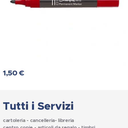
1,50
€
Tutti i Servizi
cartoleria - cancelleria- libreria
centro copie - articoli da regalo - timbri