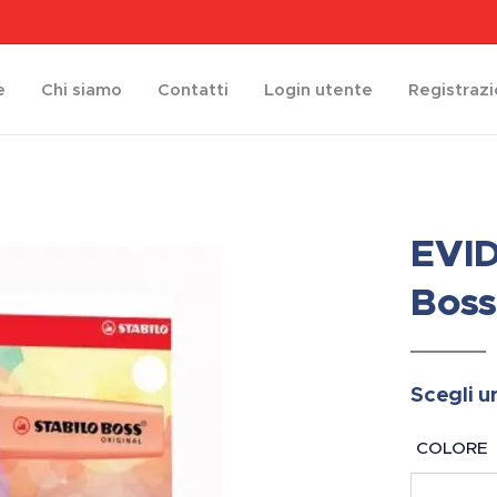
e
Chi siamo
Contatti
Login utente
Registraz
EVID
Bos
Scegli u
COLORE