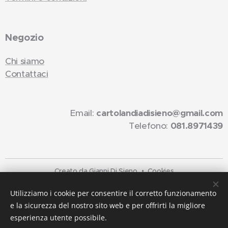
Negozio
Chi siamo
Contattaci
Email:
cartolandiadisieno@gmail.com
Telefono:
081.8971439
Creato da Gianni Di Sieno
Cookies
Lingue
Utilizziamo i cookie per consentire il corretto funzionamento
e la sicurezza del nostro sito web e per offrirti la migliore
Italiano
English
esperienza utente possibile.