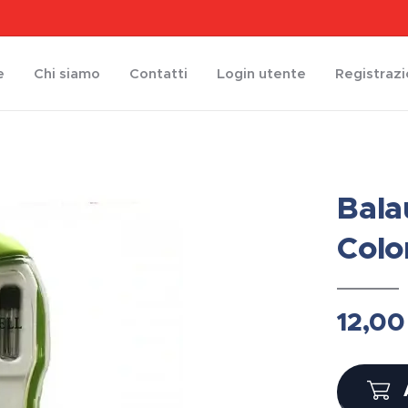
e
Chi siamo
Contatti
Login utente
Registraz
Bala
Colo
12,00