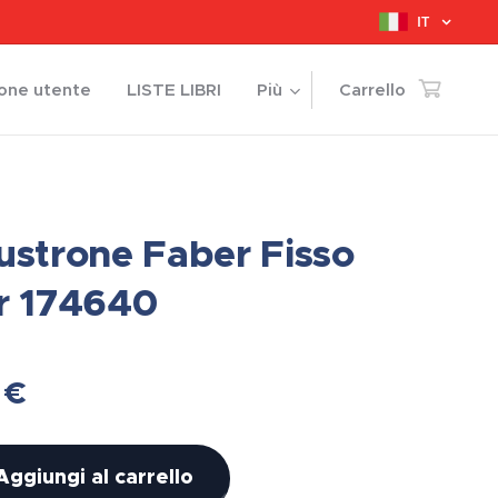
IT
ione utente
LISTE LIBRI
Più
Carrello
ustrone Faber Fisso
r 174640
€
Aggiungi al carrello