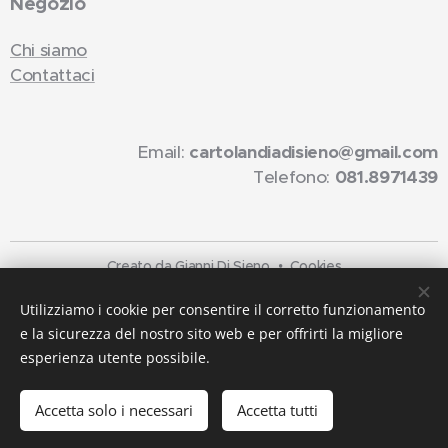
Negozio
Chi siamo
Contattaci
Email:
cartolandiadisieno@gmail.com
Telefono:
081.8971439
Creato da Gianni Di Sieno
Cookies
Lingue
Utilizziamo i cookie per consentire il corretto funzionamento
e la sicurezza del nostro sito web e per offrirti la migliore
Italiano
English
esperienza utente possibile.
Aggiungi al carrello
Accetta solo i necessari
Accetta tutti