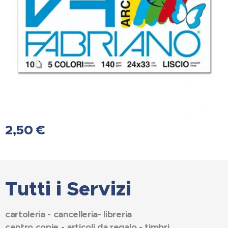
2,50
€
Tutti i Servizi
cartoleria - cancelleria- libreria
centro copie - articoli da regalo - timbri